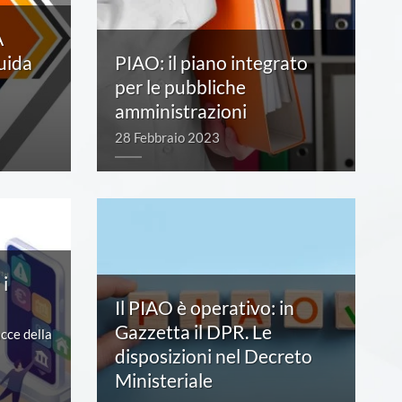
A
uida
PIAO: il piano integrato
per le pubbliche
amministrazioni
28 Febbraio 2023
e della
ttadinanza
i
Il PIAO è operativo: in
Gazzetta il DPR. Le
acce della
disposizioni nel Decreto
Ministeriale