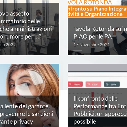
ovo assetto
ammatorio delle
che amministrazioni
Tavola Rotonda sul 
o rumore per …?
PIAO per le PA
aio 2022
17 Novembre 2021
Il confronto delle
la lente del garante.
Performance tra Ent
revenire le sanzioni
Pubblici: un approcc
rante privacy
possibile