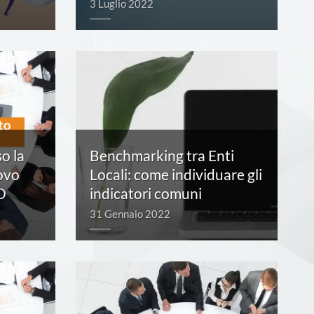
3 Luglio 2022
o la
Benchmarking tra Enti
ovo
Locali: come individuare gli
O
indicatori comuni
31 Gennaio 2022