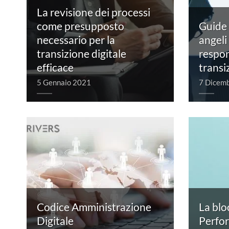
La revisione dei processi
come presupposto
Guide 
necessario per la
angeli 
transizione digitale
respon
efficace
transi
5 Gennaio 2021
7 Dicem
Codice Amministrazione
La blo
Digitale
Perfo