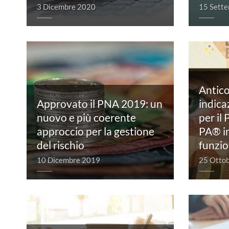
3 Dicembre 2020
15 Sett
Antico
Approvato il PNA 2019: un
indic
nuovo e più coerente
per il
approccio per la gestione
PA®️ 
del rischio
funzio
10 Dicembre 2019
25 Otto