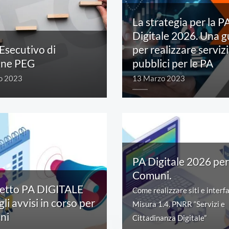
La strategia per la P
Digitale 2026. Una g
Esecutivo di
per realizzare servizi
one PEG
pubblici per le PA
o 2023
13 Marzo 2023
Come realizzare siti e interfacc
Misura 1.4. PNRR “Servizi e Ci
Digitale”">
PA Digitale 2026 per 
Comuni.
getto PA DIGITALE
Come realizzare siti e interf
gli avvisi in corso per
Misura 1.4. PNRR “Servizi e
ni
Cittadinanza Digitale”