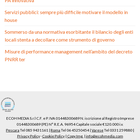
PA innovativa
Servizi pubblici: sempre più difficile motivare il modello in
house
Sommerso da una normativa esorbitante il bilancio degli enti
locali stenta a decollare come strumento di governo
Misure di performance management nell’ambito del decreto
PNRR ter
ECOH MEDIA S.r.l C.F. e P. IVA 01448300689 N. iscrizione al Registro Imprese
01448300689 (PE) N° R.E.A. 96954 Capitale sociale €120.000 i.v.
Pescara
Tel 085 9431161 |
Roma
Tel 06 45250454 |
Varese
Tel 0331 259880 |
Privacy Policy
·
Cookie Policy
|
Copy Img.
|
info@ecohmedia.com