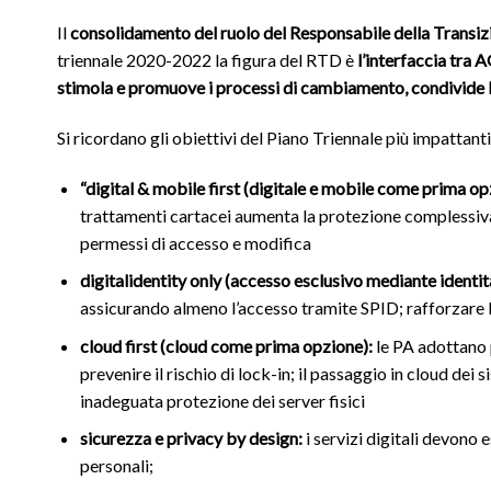
Il
consolidamento del ruolo del Responsabile della Transizi
triennale 2020-2022 la figura del RTD è
l’interfaccia tra
stimola e promuove i processi di cambiamento, condivide l
Si ricordano gli obiettivi del Piano Triennale più impattanti
“digital & mobile first (digitale e mobile come prima op
trattamenti cartacei aumenta la protezione complessiva
permessi di accesso e modifica
digitalidentity
only (accesso esclusivo mediante identità
assicurando almeno l’accesso tramite SPID; rafforzare l’id
cloud first (cloud come prima opzione):
le PA adottano 
prevenire il rischio di lock-in; il passaggio in cloud dei s
inadeguata protezione dei server fisici
sicurezza e privacy by design:
i servizi digitali devono 
personali;