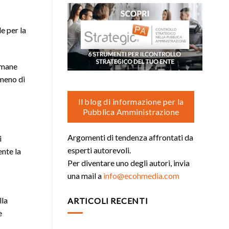
e per la
umane
 meno di
Il blog di informazione per la
Pubblica Amministrazione
Argomenti di tendenza affrontati da
i
esperti autorevoli.
nte la
Per diventare uno degli autori, invia
una mail a
info@ecohmedia.com
lla
ARTICOLI RECENTI
e