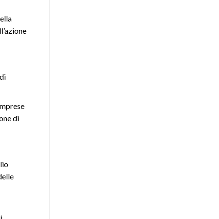
ella
ll’azione
di
 imprese
one di
lio
delle
i