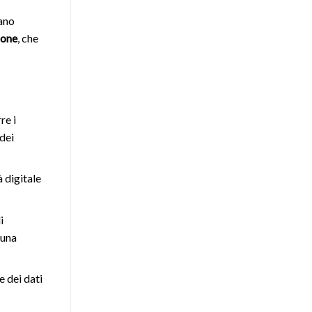
iano
ione
, che
re i
dei
à digitale
i
 una
e dei dati