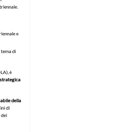
triennale.
Triennale e
 tema di
LA), è
 strategica
bile della
ni di
 dei