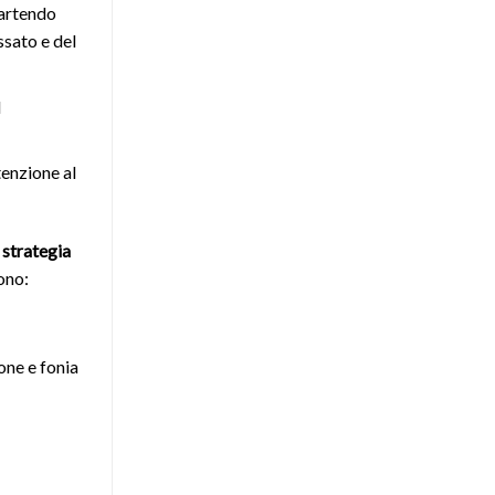
partendo
ssato e del
l
tenzione al
 strategia
ono:
ione e fonia