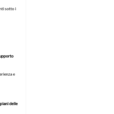
ti sotto i
upporto
erienza e
piani delle